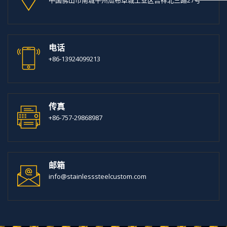
电话
+86-13924099213
传真
+86-757-29868987
邮箱
info@stainlesssteelcustom.com