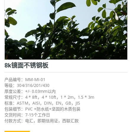
8k镜面不锈钢板
产品编号：MM-MI-01
等级：304/316/201/430
厚度公差：+/- 0.03mm以内
常规尺寸：4 * 8ft，4 * 10ft，1 * 2m，1.5 * 3m
标准：ASTM，AISI，DIN，EN，GB，JIS
包装细节：PVC +防水纸+坚固的木质包装
交货时间：7-15个工作日
付款方式：电汇，即期信用证，西联汇款