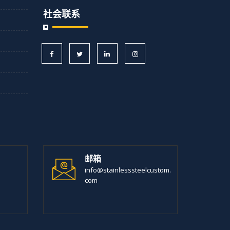
社会联系
邮箱
info@stainlesssteelcustom.
com